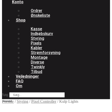
Konto
Ordrer
Ønskeliste
Shop
Kasse
Indkøbskurv
Styring
Pixels
Kabler
Strømforsyning
Montage
Diverse
Twinkly
Tilbud
Vejledninger
FAQ
Om
Søg
Forside
/
Styring
/
Pixel Controller
/
Kulp Lights