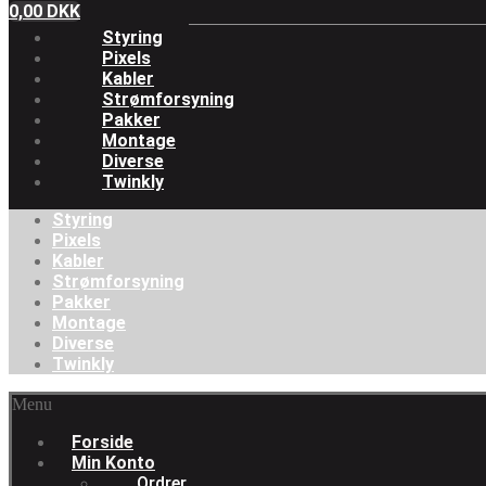
0,00
DKK
Styring
Pixels
Kabler
Strømforsyning
Pakker
Montage
Diverse
Twinkly
Styring
Pixels
Kabler
Strømforsyning
Pakker
Montage
Diverse
Twinkly
Menu
Forside
Min Konto
Ordrer