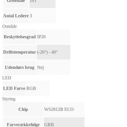
Grisehale
JST
Antal Ledere
3
Område
Beskyttelsesgrad
IP20
Driftstemperatur
(-20°) - 40°
Udendørs brug
Nej
LED
LED Farve
RGB
Styring
Chip
WS2812B ECO
Farverækkefølge
GRB