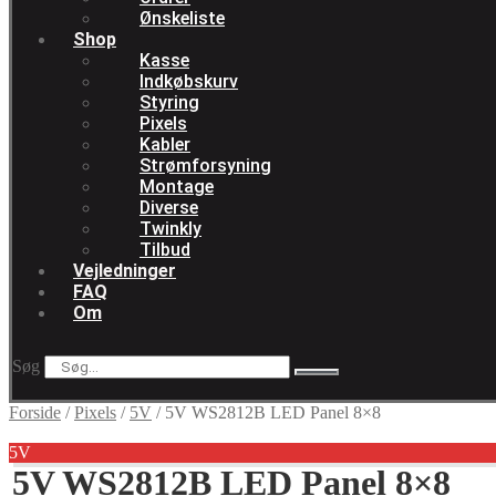
Ønskeliste
Shop
Kasse
Indkøbskurv
Styring
Pixels
Kabler
Strømforsyning
Montage
Diverse
Twinkly
Tilbud
Vejledninger
FAQ
Om
Søg
Forside
/
Pixels
/
5V
/
5V WS2812B LED Panel 8×8
5V
5V WS2812B LED Panel 8×8