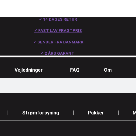
✓ 14 DAGES RETUR
✓ FAST LAV FRAGTPRIS
✓ SENDER FRA DANMARK
✓ 2 ÅRS GARANTI
Vejledninger
FAQ
Om
Strømforsyning
Pakker
M