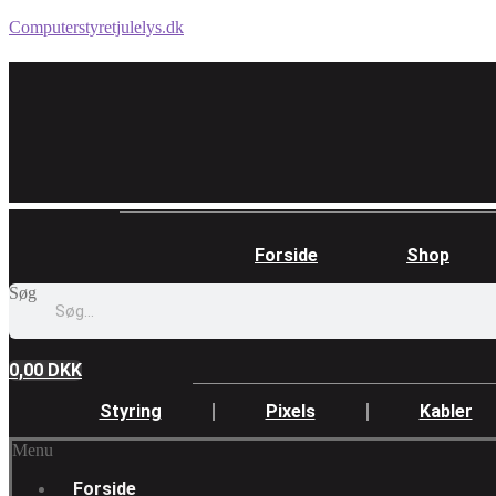
Computerstyretjulelys.dk
Forside
Shop
Søg
0,00
DKK
Styring
Pixels
Kabler
Menu
Forside