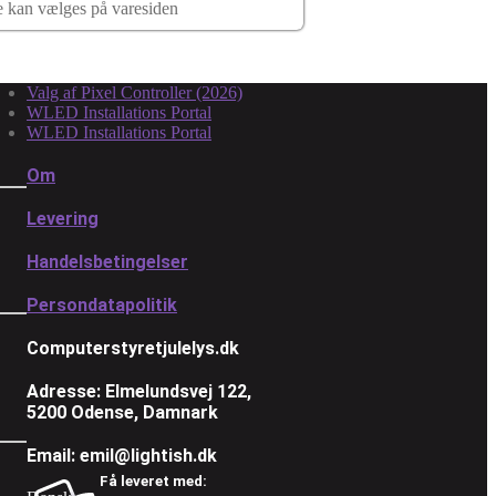
ne kan vælges på varesiden
Valg af Pixel Controller (2026)
WLED Installations Portal
WLED Installations Portal
Om
Levering
Handelsbetingelser
Persondatapolitik
Computerstyretjulelys.dk
Adresse: Elmelundsvej 122,
5200 Odense, Damnark
Email: emil@lightish.dk
Få leveret med: