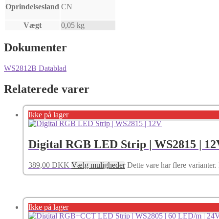
Oprindelsesland
CN
Vægt
0,05 kg
Dokumenter
WS2812B Datablad
Relaterede varer
Ikke på lager
Digital RGB LED Strip | WS2815 | 12
389,00
DKK
Vælg muligheder
Dette vare har flere variante
Ikke på lager