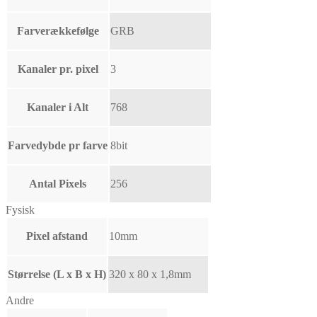
Farverækkefølge
GRB
Kanaler pr. pixel
3
Kanaler i Alt
768
Farvedybde pr farve
8bit
Antal Pixels
256
Fysisk
Pixel afstand
10mm
Størrelse (L x B x H)
320 x 80 x 1,8mm
Andre