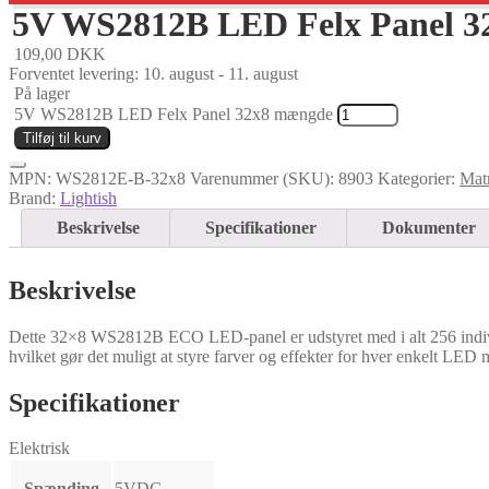
5V WS2812B LED Felx Panel 3
109,00
DKK
Forventet levering: 10. august - 11. august
På lager
5V WS2812B LED Felx Panel 32x8 mængde
Tilføj til kurv
MPN:
WS2812E-B-32x8
Varenummer (SKU):
8903
Kategorier:
Mat
Brand:
Lightish
Beskrivelse
Specifikationer
Dokumenter
Beskrivelse
Dette 32×8 WS2812B ECO LED-panel er udstyret med i alt 256 indivi
hvilket gør det muligt at styre farver og effekter for hver enkelt LED
Specifikationer
Elektrisk
Spænding
5VDC