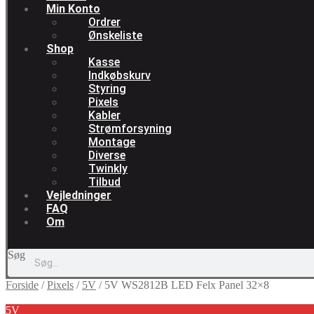
Min Konto
Ordrer
Ønskeliste
Shop
Kasse
Indkøbskurv
Styring
Pixels
Kabler
Strømforsyning
Montage
Diverse
Twinkly
Tilbud
Vejledninger
FAQ
Om
Søg
Forside
/
Pixels
/
5V
/
5V WS2812B LED Felx Panel 32×8
5V