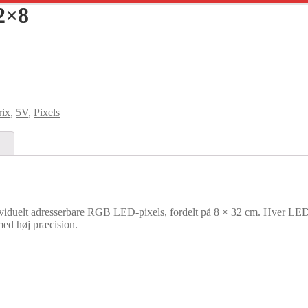
2×8
rix
,
5V
,
Pixels
duelt adresserbare RGB LED-pixels, fordelt på 8 × 32 cm. Hver LED in
 med høj præcision.