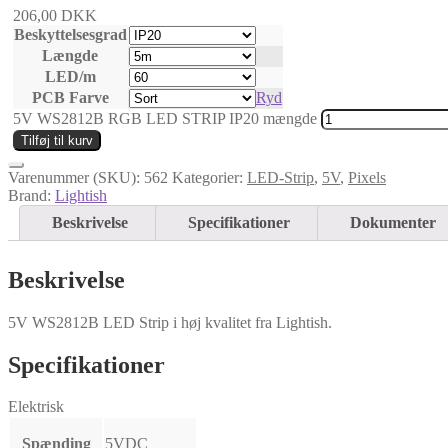
206,00
DKK
Beskyttelsesgrad
Længde
LED/m
PCB Farve
Ryd
5V WS2812B RGB LED STRIP IP20 mængde
Tilføj til kurv
Varenummer (SKU):
562
Kategorier:
LED-Strip
,
5V
,
Pixels
Brand:
Lightish
Beskrivelse
Specifikationer
Dokumenter
Beskrivelse
5V WS2812B LED Strip i høj kvalitet fra Lightish.
Specifikationer
Elektrisk
Spænding
5VDC