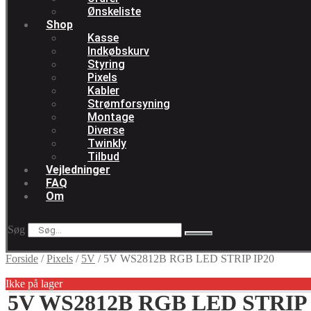
Ønskeliste
Shop
Kasse
Indkøbskurv
Styring
Pixels
Kabler
Strømforsyning
Montage
Diverse
Twinkly
Tilbud
Vejledninger
FAQ
Om
Søg
Forside
/
Pixels
/
5V
/
5V WS2812B RGB LED STRIP IP20
Ikke på lager
5V WS2812B RGB LED STRIP 