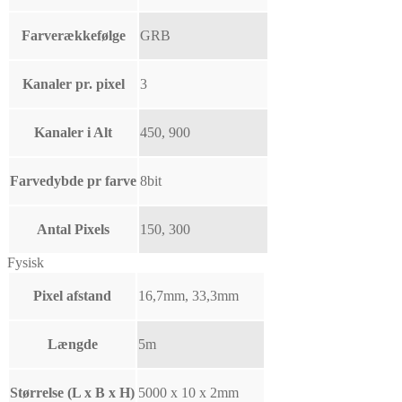
Farverækkefølge
GRB
Kanaler pr. pixel
3
Kanaler i Alt
450, 900
Farvedybde pr farve
8bit
Antal Pixels
150, 300
Fysisk
Pixel afstand
16,7mm, 33,3mm
Længde
5m
Størrelse (L x B x H)
5000 x 10 x 2mm