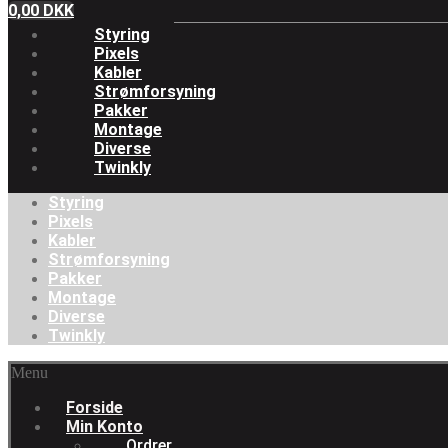
0,00
DKK
Styring
Pixels
Kabler
Strømforsyning
Pakker
Montage
Diverse
Twinkly
Styring
Pixels
Kabler
Strømforsyning
Pakker
Montage
Diverse
Twinkly
Menu
Forside
Min Konto
Ordrer