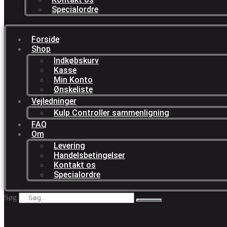
Specialordre
Forside
Shop
Indkøbskurv
Kasse
Min Konto
Ønskeliste
Vejledninger
Kulp Controller sammenligning
FAQ
Om
Levering
Handelsbetingelser
Kontakt os
Specialordre
Søg