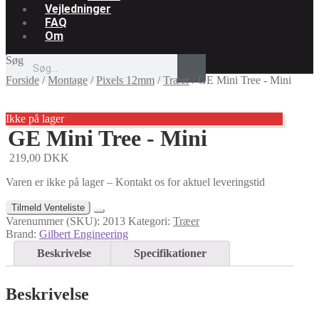
Vejledninger
FAQ
Om
Søg
Forside
/
Montage
/
Pixels 12mm
/
Træer
/
GE Mini Tree - Mini
Ikke på lager
GE Mini Tree - Mini
219,00
DKK
Varen er ikke på lager – Kontakt os for aktuel leveringstid
Tilmeld Venteliste
Varenummer (SKU):
2013
Kategori:
Træer
Brand:
Gilbert Engineering
Beskrivelse
Specifikationer
Beskrivelse