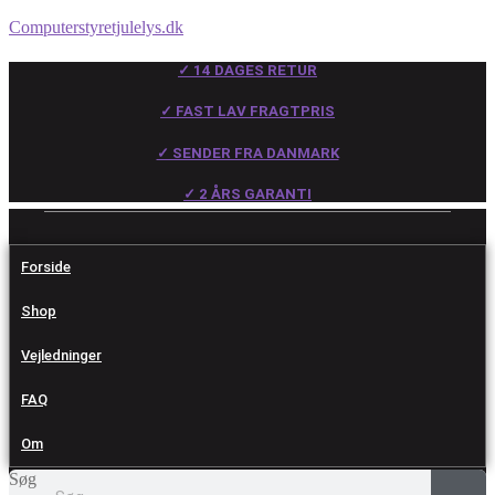
Computerstyretjulelys.dk
✓ 14 DAGES RETUR
✓ FAST LAV FRAGTPRIS
✓ SENDER FRA DANMARK
✓ 2 ÅRS GARANTI
Forside
Shop
Vejledninger
FAQ
Om
Søg