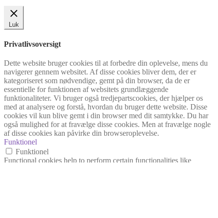
Luk
Privatlivsoversigt
Dette website bruger cookies til at forbedre din oplevelse, mens du
navigerer gennem websitet. Af disse cookies bliver dem, der er
kategoriseret som nødvendige, gemt på din browser, da de er
essentielle for funktionen af websitets grundlæggende
funktionaliteter. Vi bruger også tredjepartscookies, der hjælper os
med at analysere og forstå, hvordan du bruger dette website. Disse
cookies vil kun blive gemt i din browser med dit samtykke. Du har
også mulighed for at fravælge disse cookies. Men at fravælge nogle
af disse cookies kan påvirke din browseroplevelse.
Funktionel
Funktionel
Functional cookies help to perform certain functionalities like
sharing the content of the website on social media platforms, collect
feedbacks, and other third-party features.
Ydeevne
Ydeevne
Performance cookies are used to understand and analyze the key
performance indexes of the website which helps in delivering a