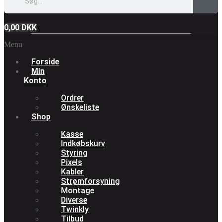
0,00
DKK
Menu
Forside
Min
Konto
Ordrer
Ønskeliste
Shop
Kasse
Indkøbskurv
Styring
Pixels
Kabler
Strømforsyning
Montage
Diverse
Twinkly
Tilbud