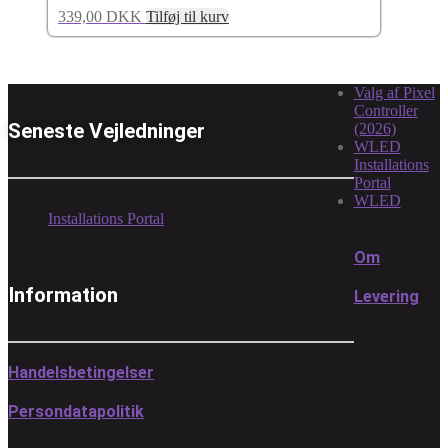
339,00
DKK
Tilføj til kurv
Valg af Pixel
Controller
Seneste Vejledninger
(2026)
WLED
Installations
Portal
WLED
Installations Portal
Om
Information
Levering
Handelsbetingelser
Persondatapolitik