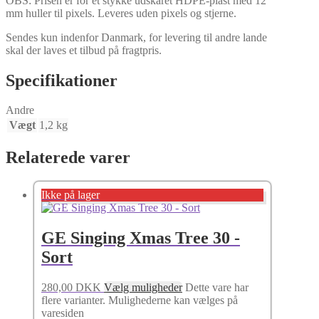
OBS: Prisen er for ét stykke udskåret HDPE-plast med 12
mm huller til pixels. Leveres uden pixels og stjerne.
Sendes kun indenfor Danmark, for levering til andre lande
skal der laves et tilbud på fragtpris.
Specifikationer
Andre
Vægt
1,2 kg
Relaterede varer
Ikke på lager
GE Singing Xmas Tree 30 -
Sort
280,00
DKK
Vælg muligheder
Dette vare har
flere varianter. Mulighederne kan vælges på
varesiden