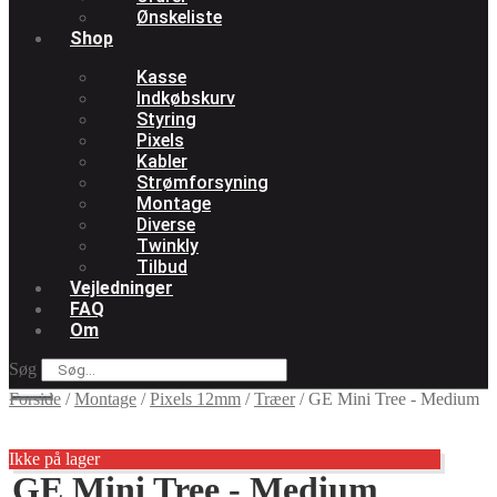
Ønskeliste
Shop
Kasse
Indkøbskurv
Styring
Pixels
Kabler
Strømforsyning
Montage
Diverse
Twinkly
Tilbud
Vejledninger
FAQ
Om
Søg
Forside
/
Montage
/
Pixels 12mm
/
Træer
/
GE Mini Tree - Medium
Ikke på lager
GE Mini Tree - Medium