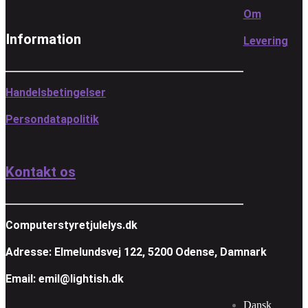
Om
Information
Levering
Handelsbetingelser
Persondatapolitik
Kontakt os
Computerstyretjulelys.dk
Adresse: Elmelundsvej 122, 5200 Odense, Damnark
Email: emil@lightish.dk
Dansk