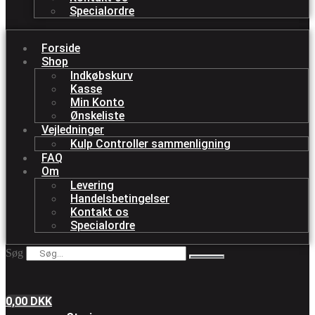
Specialordre
Forside
Shop
Indkøbskurv
Kasse
Min Konto
Ønskeliste
Vejledninger
Kulp Controller sammenligning
FAQ
Om
Levering
Handelsbetingelser
Kontakt os
Specialordre
Søg
0,00
DKK