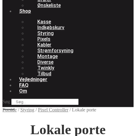
Ønskeliste
Shop
Kasse
Indkøbskurv
Styring
Pixels
Kabler
Strømforsyning
Montage
Diverse
Twinkly
Tilbud
Vejledninger
FAQ
Om
Søg
Forside
/
Styring
/
Pixel Controller
/
Lokale porte
Lokale porte