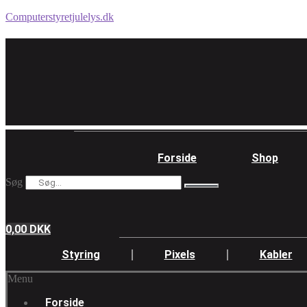
Computerstyretjulelys.dk
Forside
Shop
Søg
0,00
DKK
Styring
Pixels
Kabler
Menu
Forside