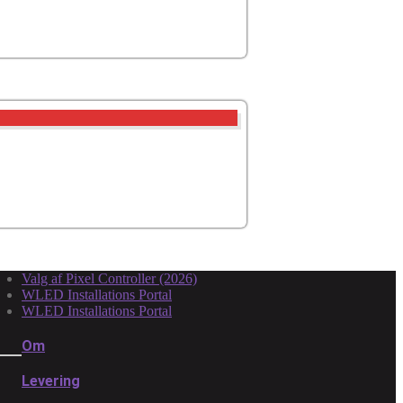
Valg af Pixel Controller (2026)
WLED Installations Portal
WLED Installations Portal
Om
Levering