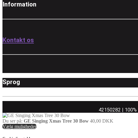
Information
Kontakt os
Sprog
42150282 | 100% ej
Du ser på:
GE Singing Xmas Tree 30 Bow
40,00
DKK
Vælg muligheder