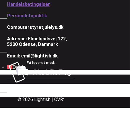
Handelsbetingelser
Persondatapolitik
Computerstyretjulelys.dk
Adresse: Elmelundsvej 122,
5200 Odense, Damnark
Email: emil@lightish.dk
Få leveret med:
Dansk
Følg os på:
Betal med:
© 2026 Lightish | CVR: