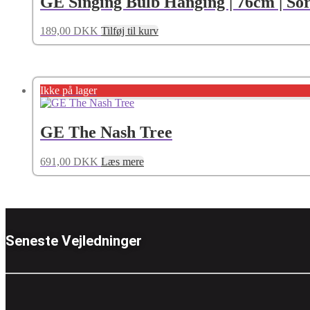
GE Singing Bulb Hanging | 76cm | Sor
189,00
DKK
Tilføj til kurv
Ikke på lager
GE The Nash Tree
691,00
DKK
Læs mere
Seneste Vejledninger