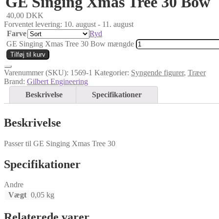
GE Singing Xmas Tree 30 Bow
40,00
DKK
Forventet levering: 10. august - 11. august
Farve
Ryd
GE Singing Xmas Tree 30 Bow mængde
Tilføj til kurv
Varenummer (SKU):
1569-1
Kategorier:
Syngende figurer
,
Træer
Brand:
Gilbert Engineering
Beskrivelse
Specifikationer
Beskrivelse
Passer til
GE Singing Xmas Tree 30
Specifikationer
Andre
Vægt
0,05 kg
Relaterede varer