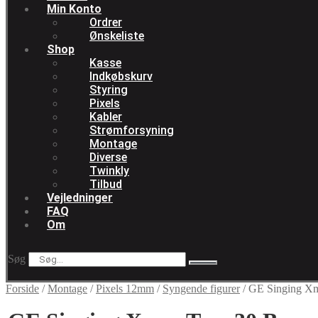
Min Konto
Ordrer
Ønskeliste
Shop
Kasse
Indkøbskurv
Styring
Pixels
Kabler
Strømforsyning
Montage
Diverse
Twinkly
Tilbud
Vejledninger
FAQ
Om
Søg
Forside
/
Montage
/
Pixels 12mm
/
Syngende figurer
/
GE Singing Xm